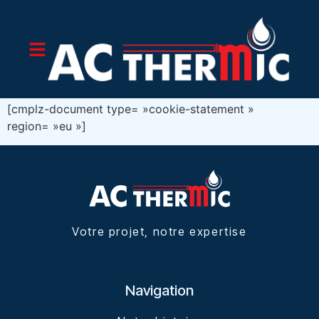
[cmplz-document type= »cookie-statement »
region= »eu »]
Votre projet, notre expertise
Navigation